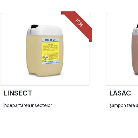
10%
LINSECT
LASAC
îndepărtarea insectelor
șampon fără 