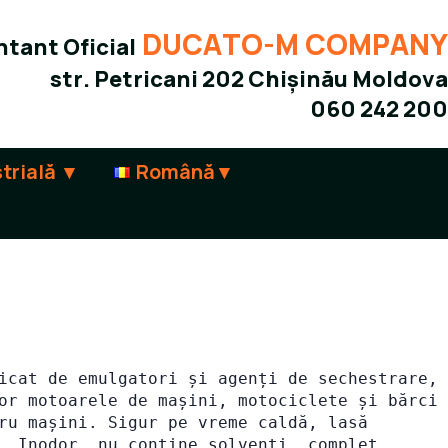
DUCATO-M COMPANY
tant Oficial
str. Petricani 202 Chișinău Moldova
060 242 200
trială
Română
icat de emulgatori și agenți de sechestrare, 
or motoarele de mașini, motociclete și bărci 
ru mașini. Sigur pe vreme caldă, lasă 
. Inodor, nu contine solventi, complet 