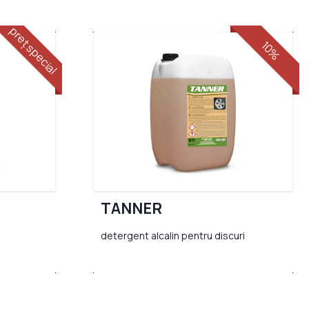
preț special
10%
TANNER
detergent alcalin pentru discuri