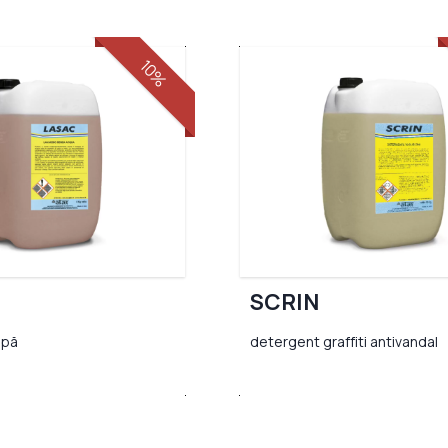
10%
SCRIN
apă
detergent graffiti antivandal