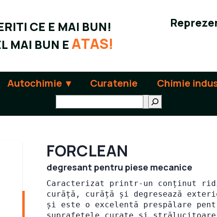
Reprezen
RITI CE E MAI BUN!
ATAS!
L MAI BUN E
Autochimie
Curatenie
Chimie indus
Поиск
FORCLEAN
degresant pentru piese mecanice
Caracterizat printr-un conținut rid
curăță, curăță și degresează exteri
și este o excelentă prespălare pent
suprafețele curate și strălucitoare