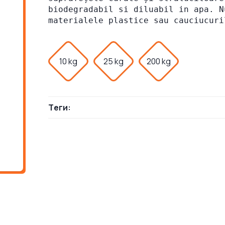
biodegradabil si diluabil in apa. N
materialele plastice sau cauciucuri
10 kg
25 kg
200 kg
Теги: