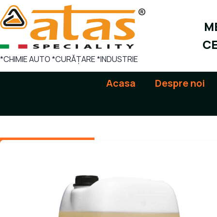
Sari
la
ME
conținut
CE
*CHIMIE AUTO *CURĂȚARE *INDUSTRIE
Acasa
Despre noi