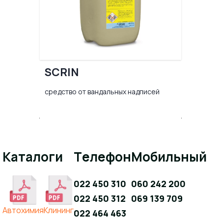
SCRIN
средство от вандальных надписей
Каталоги
Телефон
Мобильный
022 450 310
060 242 200
022 450 312
069 139 709
Aвтохимия
Клининг
022 464 463