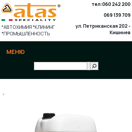
Skip
тел:
060 242 200
to
069 139 709
content
ул. Петриканская 202 -
*АВТОХИМИЯ *КЛИНИНГ
Кишинев
*ПРОМЫШЛЕННОСТЬ
МЕНЮ
Поиск