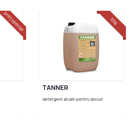
preț special
10%
TANNER
detergent alcalin pentru discuri