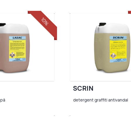
10%
SCRIN
apă
detergent graffiti antivandal