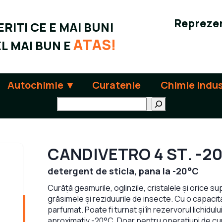
Reprezen
RITI CE E MAI BUN!
ATAS!
L MAI BUN E
Autochimie
Curatenie
Chimie indus
Поиск
CANDIVETRO 4 ST. -2
detergent de sticla, pana la -20°C
Curăță geamurile, oglinzile, cristalele și orice s
grăsimele și reziduurile de insecte. Cu o capacita
parfumat. Poate fi turnat și în rezervorul lichidul
aproximativ -20°C. Doar pentru operațiuni de curăț