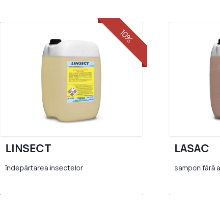
10%
LINSECT
LASAC
îndepărtarea insectelor
șampon fără 