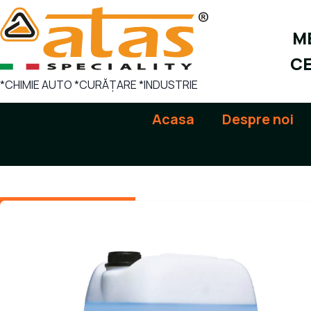
Sari
la
ME
conținut
CE
*CHIMIE AUTO *CURĂȚARE *INDUSTRIE
Acasa
Despre noi