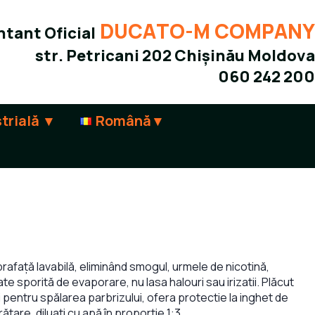
DUCATO-M COMPANY
tant Oficial
str. Petricani 202 Chișinău Moldova
060 242 200
trială
Română
0
uprafață lavabilă, eliminând smogul, urmele de nicotină,
te sporită de evaporare, nu lasa halouri sau irizatii. Plăcut
ui pentru spălarea parbrizului, ofera protectie la inghet de
are, diluați cu apă în proporție 1:3.