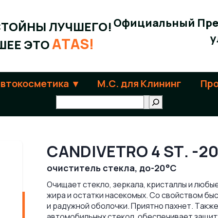
Официальный Пре
СТОЙНЫ ЛУЧШЕГО!
у
ATAS!
ШЕЕ ЭТО
автокосметика
М.С. для Клининг
Про
Поиск
CANDIVETRO 4 ST. -2
очиститель стекла, до-20°C
Очищает стекло, зеркала, кристаллы и любы
жира и остатки насекомых. Со свойством бы
и радужной оболочки. Приятно пахнет. Такж
автомобильных стекол, обеспечивает защиту 