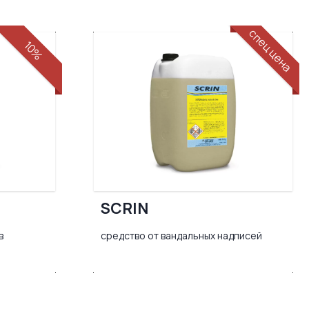
спец цена
10%
SCRIN
в
средство от вандальных надписей