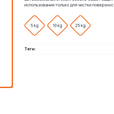
использования только для чистки поверхност
5 kg
10 kg
25 kg
Теги: