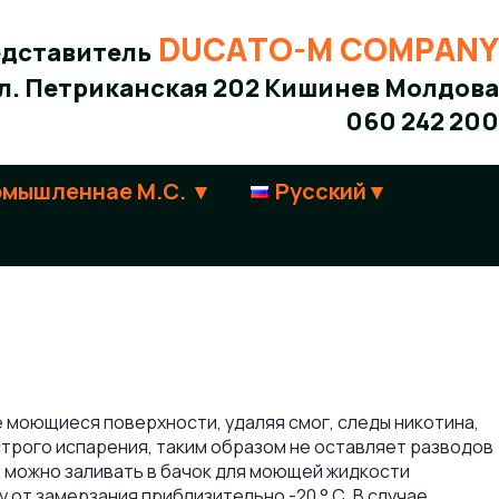
DUCATO-M COMPANY
дставитель
л. Петриканская 202 Кишинев Молдова
060 242 200
мышленнаe М.С.
Русский
0
е моющиеся поверхности, удаляя смог, следы никотина,
строго испарения, таким образом не оставляет разводов
е можно заливать в бачок для моющей жидкости
от замерзания приблизительно -20 ° C. В случае