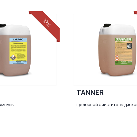
10%
TANNER
ампунь
щелочной очиститель диско