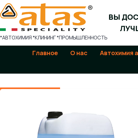
Skip
to
ВЫ ДО
content
ЛУЧ
*АВТОХИМИЯ *КЛИНИНГ *ПРОМЫШЛЕННОСТЬ
Главное
О нас
Aвтохимия 