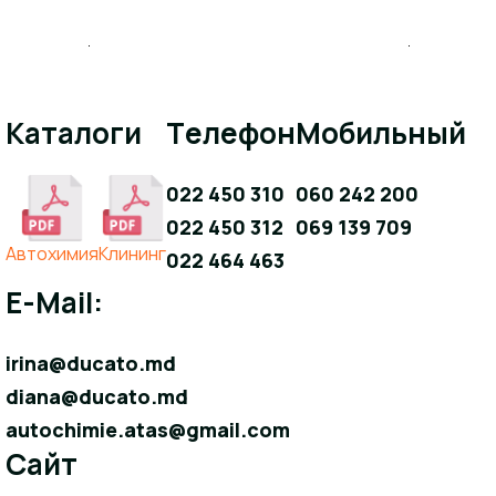
Каталоги
Телефон
Мобильный
022 450 310
060 242 200
022 450 312
069 139 709
Aвтохимия
Клининг
022 464 463
E-Mail:
irina@ducato.md
diana@ducato.md
autochimie.atas@gmail.com
Сайт