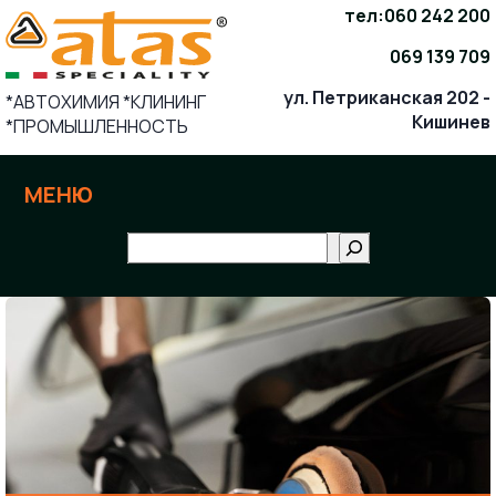
Skip
тел:
060 242 200
to
069 139 709
content
ул. Петриканская 202 -
*АВТОХИМИЯ *КЛИНИНГ
Кишинев
*ПРОМЫШЛЕННОСТЬ
МЕНЮ
Поиск