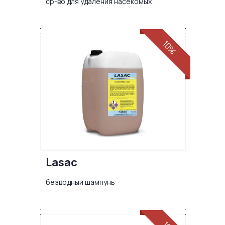
ср-во для удаления насекомых
10%
Lasac
безводный шампунь