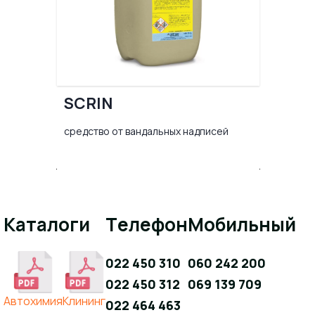
SCRIN
средство от вандальных надписей
Каталоги
Телефон
Мобильный
022 450 310
060 242 200
022 450 312
069 139 709
Aвтохимия
Клининг
022 464 463