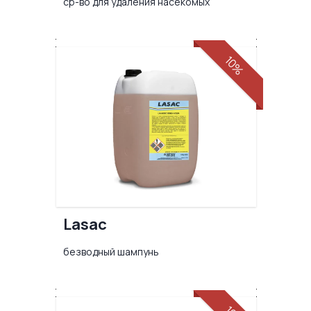
ср-во для удаления насекомых
10%
Lasac
безводный шампунь