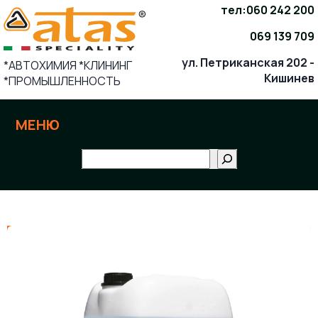
Skip
тел:
060 242 200
to
069 139 709
content
ул. Петриканская 202 -
*АВТОХИМИЯ *КЛИНИНГ
Кишинев
*ПРОМЫШЛЕННОСТЬ
МЕНЮ
Поиск