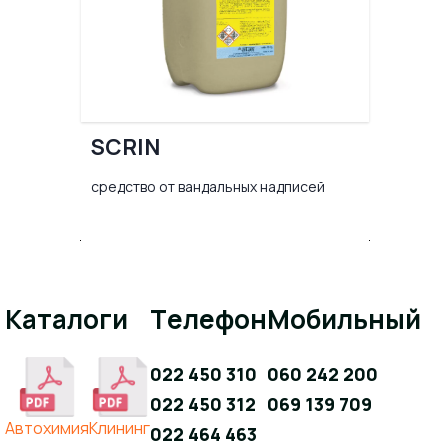
SCRIN
средство от вандальных надписей
Каталоги
Телефон
Мобильный
022 450 310
060 242 200
022 450 312
069 139 709
Aвтохимия
Клининг
022 464 463