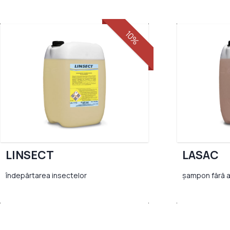
10%
LINSECT
LASAC
îndepărtarea insectelor
șampon fără 