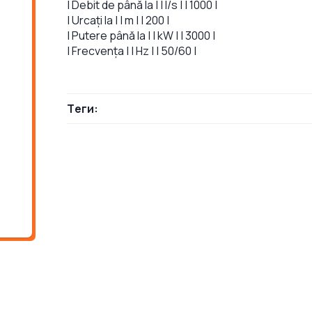
| Debit de până la | | l/s | | 1000 |
| Urcați la | | m | | 200 |
| Putere până la | | kW | | 3000 |
| Frecvența | | Hz | | 50/60 |
Теги: