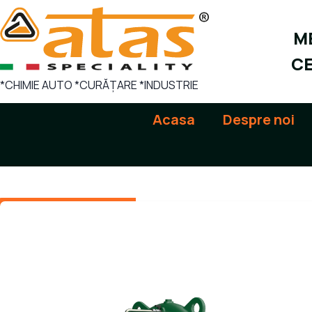
Sari
la
ME
conținut
CE
*CHIMIE AUTO *CURĂȚARE *INDUSTRIE
Acasa
Despre noi