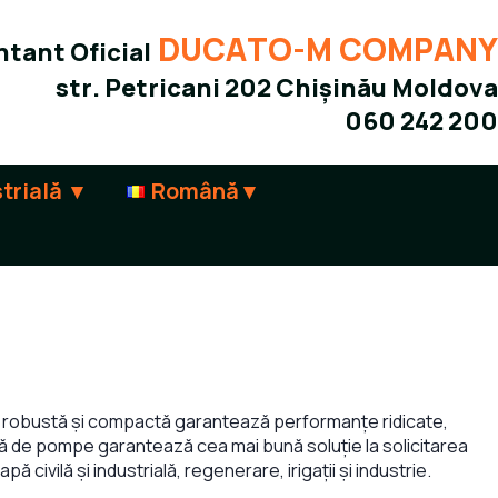
DUCATO-M COMPANY
tant Oficial
str. Petricani 202 Chișinău Moldova
060 242 200
trială
Română
a robustă și compactă garantează performanțe ridicate,
argă de pompe garantează cea mai bună soluție la solicitarea
ă civilă și industrială, regenerare, irigații și industrie.