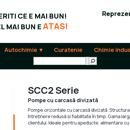
Reprezen
RITI CE E MAI BUN!
ATAS!
L MAI BUN E
Autochimie
Curatenie
Chimie indus
Поиск
SCC2 Serie
Pompe cu carcasă divizată
Pompe orizontale cu carcasă divizată. Structur
întreținere redusă și fiabilitate în timp. Gama l
clientului. Ideale pentru apeducte, alimentare cu ap