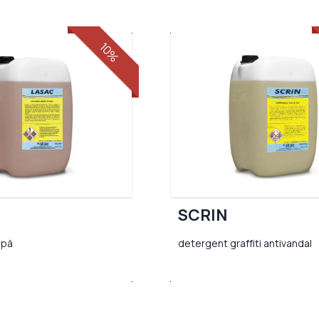
10%
SCRIN
apă
detergent graffiti antivandal