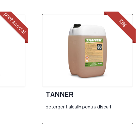
preț special
10%
TANNER
detergent alcalin pentru discuri