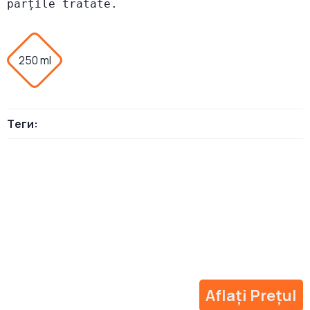
părțile tratate.
250 ml
Теги:
Aflați Prețul