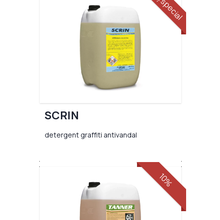
preț special
SCRIN
detergent graffiti antivandal
10%