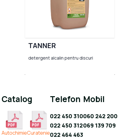
TANNER
detergent alcalin pentru discuri
Catalog
Telefon
Mobil
022 450 310
060 242 200
022 450 312
069 139 709
Autochimie
Curatenie
022 464 463