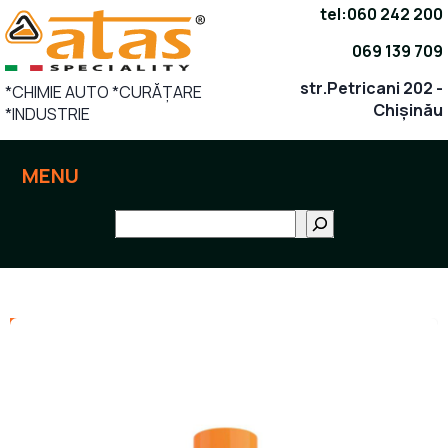
Sari
tel:
060 242 200
la
069 139 709
conținut
str.Petricani 202 -
*CHIMIE AUTO *CURĂȚARE
Chișinău
*INDUSTRIE
MENU
Поиск