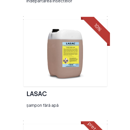
îndepărtarea insectelor
10%
LASAC
șampon fără apă