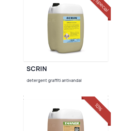
preț special
SCRIN
detergent graffiti antivandal
10%