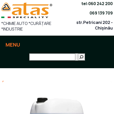
Sari
tel:
060 242 200
la
069 139 709
conținut
str.Petricani 202 -
*CHIMIE AUTO *CURĂȚARE
Chișinău
*INDUSTRIE
MENU
Поиск