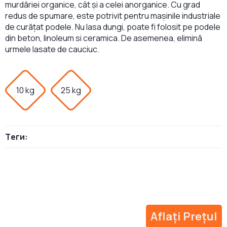
murdăriei organice, cât și a celei anorganice. Cu grad
redus de spumare, este potrivit pentru mașinile industriale
de curățat podele. Nu lasa dungi, poate fi folosit pe podele
din beton, linoleum si ceramica. De asemenea, elimină
urmele lasate de cauciuc.
10 kg
25 kg
Теги:
Aflați Prețul