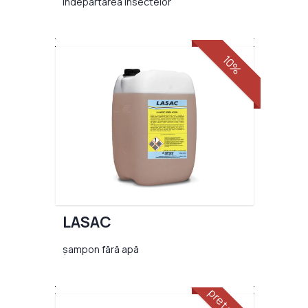
îndepărtarea insectelor
10%
LASAC
șampon fără apă