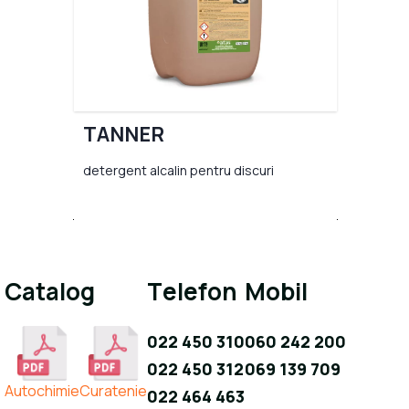
TANNER
detergent alcalin pentru discuri
Catalog
Telefon
Mobil
022 450 310
060 242 200
022 450 312
069 139 709
Autochimie
Curatenie
022 464 463