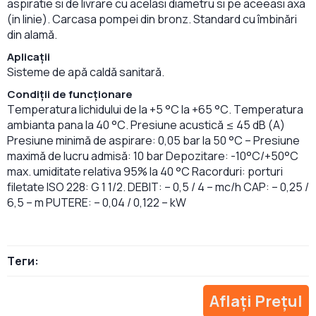
aspiratie si de livrare cu acelasi diametru si pe aceeasi axa
(in linie). Carcasa pompei din bronz. Standard cu îmbinări
din alamă.
Aplicații
Sisteme de apă caldă sanitară.
Condiții de funcționare
Temperatura lichidului de la +5 °C la +65 °C. Temperatura
ambianta pana la 40 °C. Presiune acustică ≤ 45 dB (A)
Presiune minimă de aspirare: 0,05 bar la 50 °C – Presiune
maximă de lucru admisă: 10 bar Depozitare: -10°C/+50°C
max. umiditate relativa 95% la 40 °C Racorduri: porturi
filetate ISO 228: G 1 1/2. DEBIT: – 0,5 / 4 – mc/h CAP: – 0,25 /
6,5 – m PUTERE: – 0,04 / 0,122 – kW
Теги:
Aflați Prețul