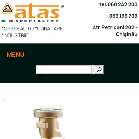
Sari
tel:
060 242 200
la
069 139 709
conținut
str.Petricani 202 -
*CHIMIE AUTO *CURĂȚARE
Chișinău
*INDUSTRIE
MENU
Поиск