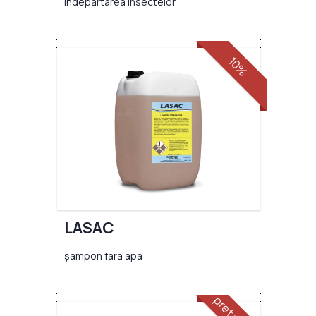
îndepărtarea insectelor
10%
LASAC
șampon fără apă