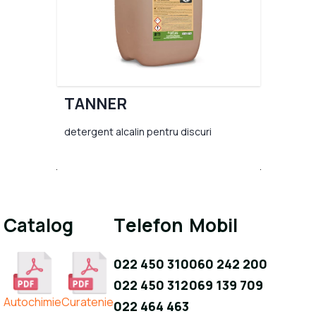
TANNER
detergent alcalin pentru discuri
Catalog
Telefon
Mobil
022 450 310
060 242 200
022 450 312
069 139 709
Autochimie
Curatenie
022 464 463