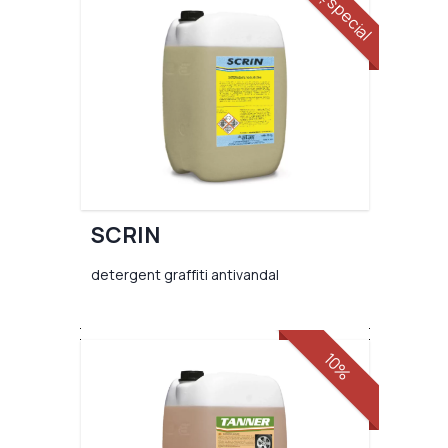
preț special
SCRIN
detergent graffiti antivandal
10%