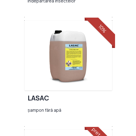
îndepărtarea insectelor
10%
LASAC
șampon fără apă