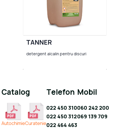
TANNER
detergent alcalin pentru discuri
Catalog
Telefon
Mobil
022 450 310
060 242 200
022 450 312
069 139 709
Autochimie
Curatenie
022 464 463