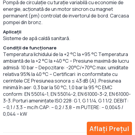
Pompă de circulație cu turație variabilă cu economie de
energie, acționată de un motor sincron cu magnet
permanent (pm) controlat de invertorul de bord. Carcasa
pompei din bronz.
Aplicații
Sisteme de apă caldă sanitară.
Condiții de funcționare
Temperatura lichidului de la +2 °C la +95 °C Temperatura
ambiantă de la +2 °C la +40 °C – Presiune maximă de lucru
admisă: 10 bar – Depozitare: -20°C/+70°C max. umiditate
relativa 95% la 40 °C – Certificari: in conformitate cu
cerintele CE Presiunea sonora ≤ 43 dB (A). Presiunea
minimă în aer: 0,3 bar la 50 °C, 1,0 bar la 95 °C EMC
conform: EN 55014-1, EN 55014-2, EN 61000-3-2, EN 61000-
3-3. Porturi amenințate ISO 228: G 1, G 1 1/4, G 1 1/2. DEBIT:
– 0,1 / 3,3 – mc/h CAP: – 0,2 / 3,8 – m PUTERE: – 0,0045 /
0,044 – kW
Aflați Prețul