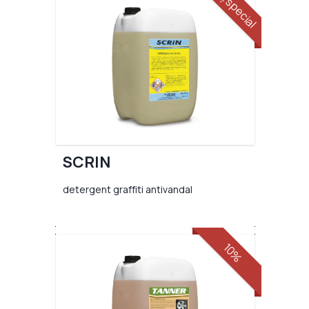
preț special
SCRIN
detergent graffiti antivandal
10%