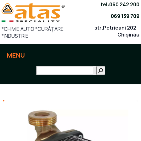
Sari
tel:
060 242 200
la
069 139 709
conținut
str.Petricani 202 -
*CHIMIE AUTO *CURĂȚARE
Chișinău
*INDUSTRIE
MENU
Поиск