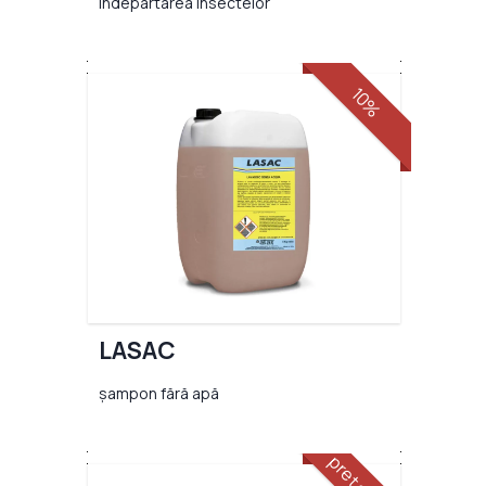
îndepărtarea insectelor
10%
LASAC
șampon fără apă