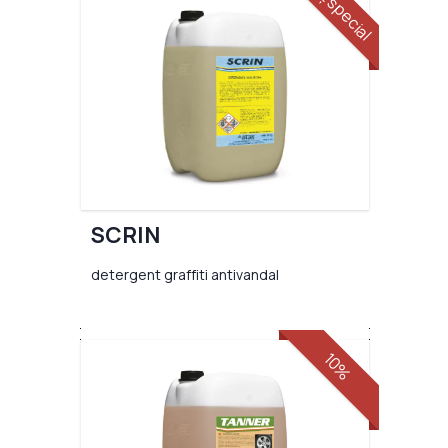
preț special
SCRIN
detergent graffiti antivandal
10%