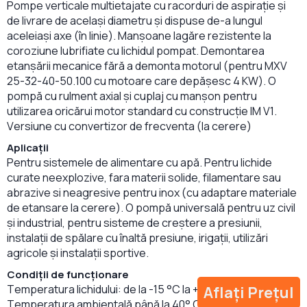
Pompe verticale multietajate cu racorduri de aspirație și
de livrare de același diametru și dispuse de-a lungul
aceleiași axe (în linie). Manșoane lagăre rezistente la
coroziune lubrifiate cu lichidul pompat. Demontarea
etanșării mecanice fără a demonta motorul (pentru MXV
25-32-40-50.100 cu motoare care depășesc 4 KW). O
pompă cu rulment axial și cuplaj cu manșon pentru
utilizarea oricărui motor standard cu construcție IM V1.
Versiune cu convertizor de frecventa (la cerere)
Aplicații
Pentru sistemele de alimentare cu apă. Pentru lichide
curate neexplozive, fara materii solide, filamentare sau
abrazive si neagresive pentru inox (cu adaptare materiale
de etansare la cerere). O pompă universală pentru uz civil
și industrial, pentru sisteme de creștere a presiunii,
instalații de spălare cu înaltă presiune, irigații, utilizări
agricole și instalații sportive.
Condiții de funcționare
Temperatura lichidului: de la -15 °C la +110 °C.
Aflați Prețul
Temperatura ambientală până la 40° C. Presiunea maximă