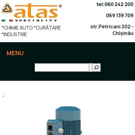
Sari
tel:
060 242 200
la
069 139 709
conținut
str.Petricani 202 -
*CHIMIE AUTO *CURĂȚARE
Chișinău
*INDUSTRIE
MENU
Поиск