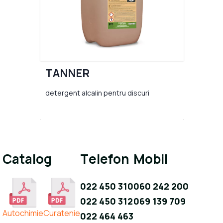
TANNER
detergent alcalin pentru discuri
Catalog
Telefon
Mobil
022 450 310
060 242 200
022 450 312
069 139 709
Autochimie
Curatenie
022 464 463