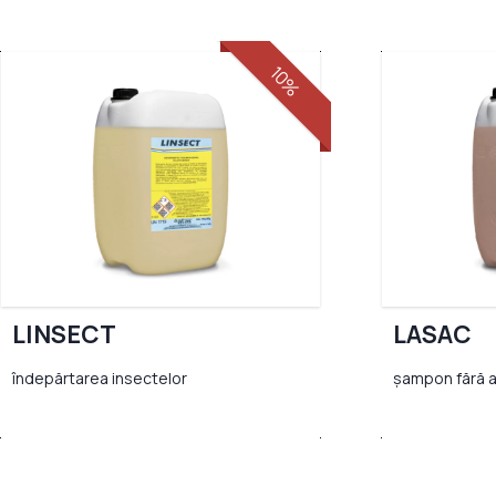
10%
LINSECT
LASAC
îndepărtarea insectelor
șampon fără 