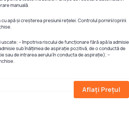
rare manuală.
 apă și creșterea presiunii rețelei. Controlul pornirii/opririi
chise.
 uscate; – împotriva riscului de funcționare fără apă la admisie
admisie sub înălțimea de aspirație pozitivă, de o conductă de
e sau de intrarea aerului în conducta de aspirație); –
închise.
Aflați Prețul