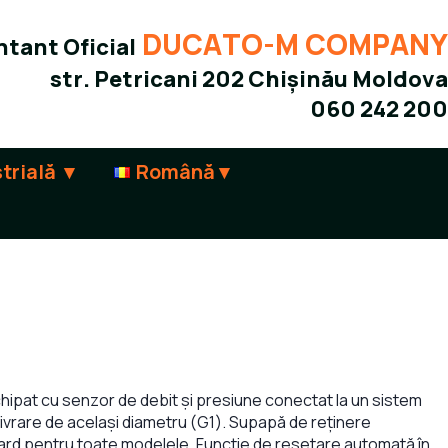
DUCATO-M COMPANY
tant Oficial
str. Petricani 202 Chișinău Moldova
060 242 200
trială
Română
hipat cu senzor de debit și presiune conectat la un sistem
 livrare de același diametru (G1). Supapă de reținere
ard pentru toate modelele. Funcție de resetare automată în