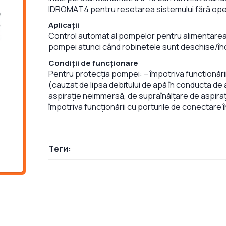
IDROMAT4 pentru resetarea sistemului fără ope
Aplicații
Control automat al pompelor pentru alimentarea cu
pompei atunci când robinetele sunt deschise/în
Condiții de funcționare
Pentru protecția pompei: – împotriva funcționării
(cauzat de lipsa debitului de apă în conducta de 
aspirație neimmersă, de supraînălțare de aspirați
împotriva funcționării cu porturile de conectare 
Теги: