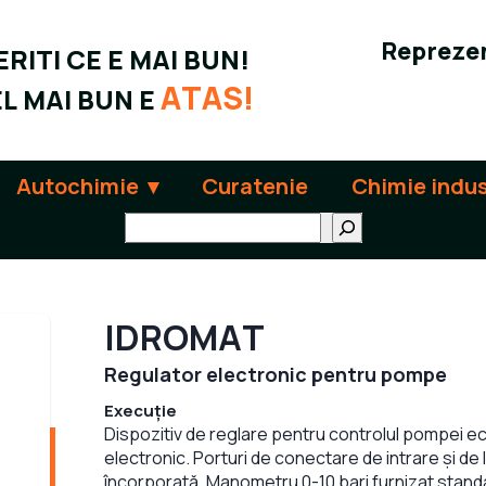
Reprezen
RITI CE E MAI BUN!
ATAS!
L MAI BUN E
Autochimie
Curatenie
Chimie indus
Поиск
IDROMAT
Regulator electronic pentru pompe
Execuție
Dispozitiv de reglare pentru controlul pompei ec
electronic. Porturi de conectare de intrare și de
încorporată. Manometru 0-10 bari furnizat stand