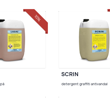
10%
SCRIN
apă
detergent graffiti antivandal