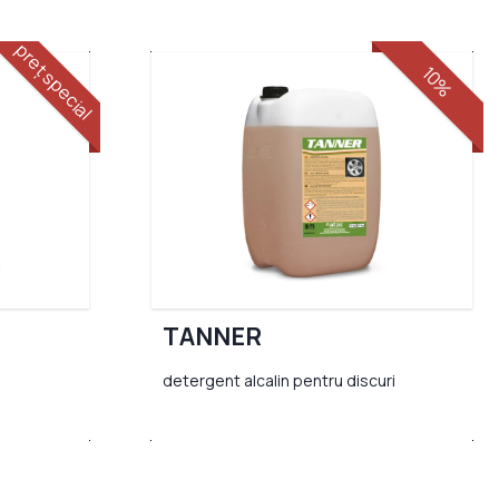
preț special
10%
TANNER
detergent alcalin pentru discuri