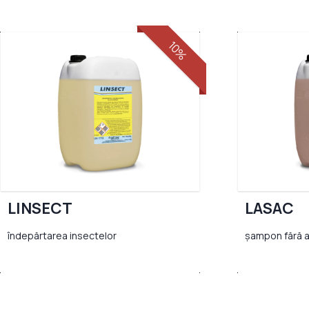
10%
LINSECT
LASAC
îndepărtarea insectelor
șampon fără 