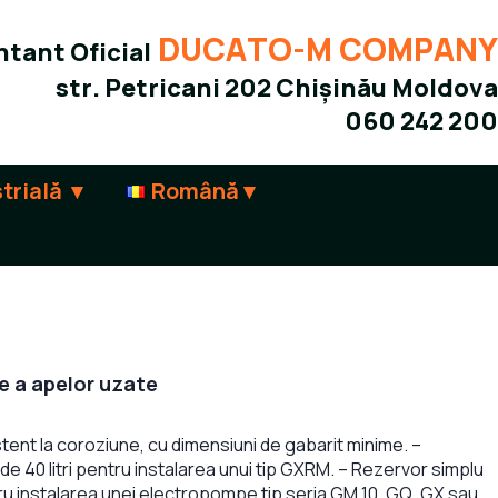
DUCATO-M COMPANY
tant Oficial
str. Petricani 202 Chișinău Moldova
060 242 200
trială
Română
e a apelor uzate
stent la coroziune, cu dimensiuni de gabarit minime. –
 40 litri pentru instalarea unui tip GXRM. – Rezervor simplu
ru instalarea unei electropompe tip seria GM 10, GQ, GX sau