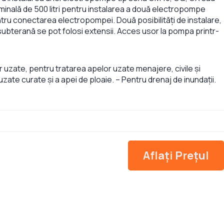
nală de 500 litri pentru instalarea a două electropompe
tru conectarea electropompei. Două posibilități de instalare,
a subterană se pot folosi extensii. Acces usor la pompa printr-
r uzate, pentru tratarea apelor uzate menajere, civile și
uzate curate și a apei de ploaie. – Pentru drenaj de inundații.
Aflați Prețul