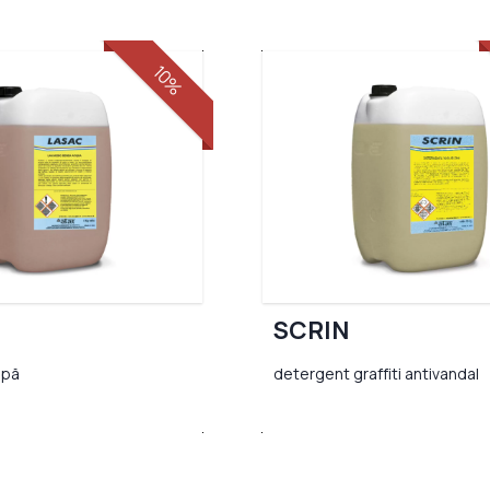
10%
SCRIN
apă
detergent graffiti antivandal