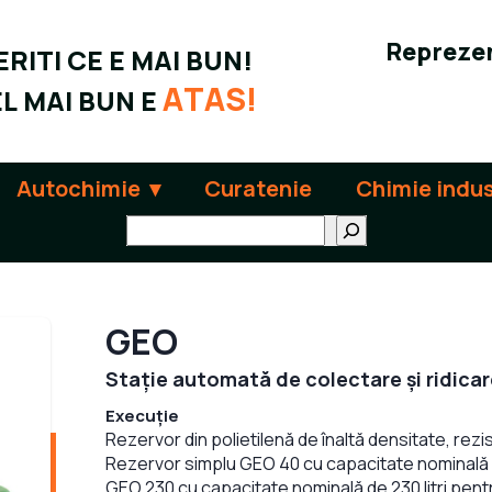
Reprezen
RITI CE E MAI BUN!
ATAS!
L MAI BUN E
Autochimie
Curatenie
Chimie indus
Поиск
GEO
Stație automată de colectare și ridicar
Execuție
Rezervor din polietilenă de înaltă densitate, rezi
Rezervor simplu GEO 40 cu capacitate nominală de
GEO 230 cu capacitate nominală de 230 litri pent