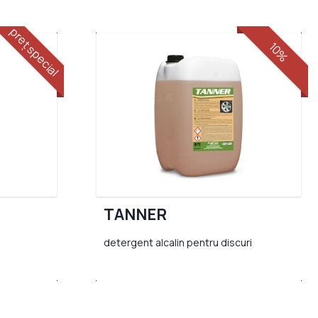
preț special
10%
TANNER
detergent alcalin pentru discuri