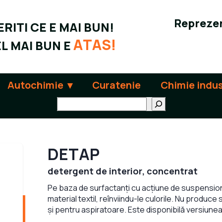
Reprezen
RITI CE E MAI BUN!
ATAS!
L MAI BUN E
Autochimie
Curatenie
Chimie indus
Поиск
DETAP
detergent de interior, concentrat
Pe baza de surfactanți cu acțiune de suspension
material textil, reînviindu-le culorile. Nu produce
și pentru aspiratoare. Este disponibilă versiune