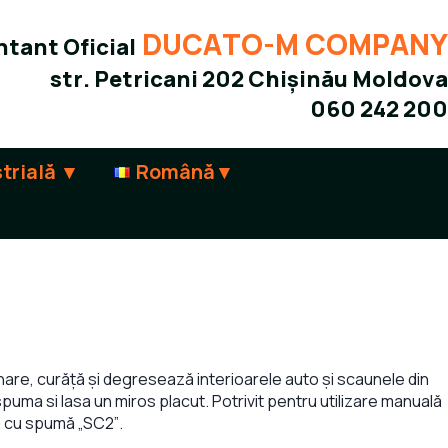
DUCATO-M COMPANY
tant Oficial
str. Petricani 202 Chișinău Moldova
060 242 200
trială
Română
are, curăță și degresează interioarele auto și scaunele din
 spuma si lasa un miros placut. Potrivit pentru utilizare manuală
a cu spumă „SC2”.