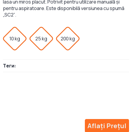
lasa un miros placut. Potrivit pentru utilizare manuală și
pentru aspiratoare. Este disponibilă versiunea cu spumă
„SC2”.
10 kg
25 kg
200 kg
Теги:
Aflați Prețul