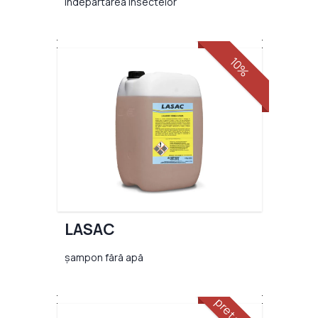
îndepărtarea insectelor
10%
LASAC
șampon fără apă