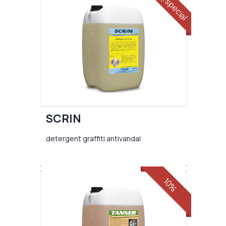
preț special
SCRIN
detergent graffiti antivandal
10%