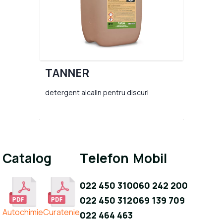
TANNER
detergent alcalin pentru discuri
Catalog
Telefon
Mobil
022 450 310
060 242 200
022 450 312
069 139 709
Autochimie
Curatenie
022 464 463