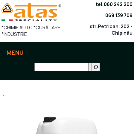
Sari
tel:
060 242 200
la
069 139 709
conținut
str.Petricani 202 -
*CHIMIE AUTO *CURĂȚARE
Chișinău
*INDUSTRIE
MENU
Поиск