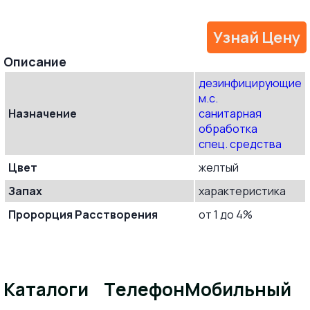
Узнай Цену
Oписание
дезинфицирующие
м.с.
Назначение
санитарная
обработка
спец. средства
Цвет
желтый
Запах
характеристика
Пророрция Расстворения
от 1 до 4%
Каталоги
Телефон
Мобильный