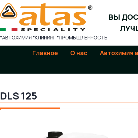
Skip
to
ВЫ ДО
content
ЛУЧ
*АВТОХИМИЯ *КЛИНИНГ *ПРОМЫШЛЕННОСТЬ
Главное
О нас
Aвтохимия 
DLS 125