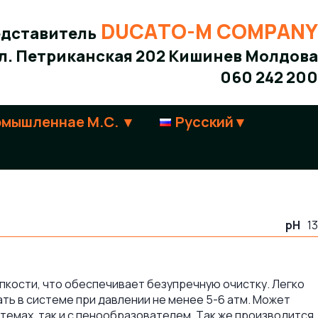
DUCATO-M COMPANY
дставитель
л. Петриканская 202 Кишинев Молдова
060 242 200
мышленнаe М.С.
Русский
pH
13
пкости, что обеспечивает безупречную очистку. Легко
ть в системе при давлении не менее 5-6 атм. Может
темах, так и с пенообразователем. Так же производится