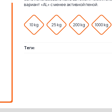
вариант «AL» с менее активной пеной.
10 kg
25 kg
200 kg
1000 kg
Теги: