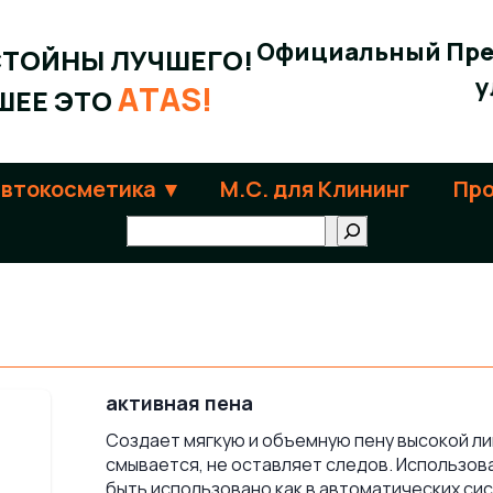
Официальный Пре
СТОЙНЫ ЛУЧШЕГО!
у
ATAS!
ШЕЕ ЭТО
автокосметика
М.С. для Клининг
Про
Поиск
активная пена
Создает мягкую и объемную пену высокой ли
смывается, не оставляет следов. Использова
быть использовано как в автоматических сис