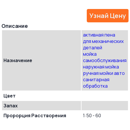
Узнай Цену
Oписание
активная пена
для механических
деталей
мойка
Назначение
самообслуживания
наружная мойка
ручная мойки авто
санитарная
обработка
Цвет
Запах
Пророрция Расстворения
1:50 - 60