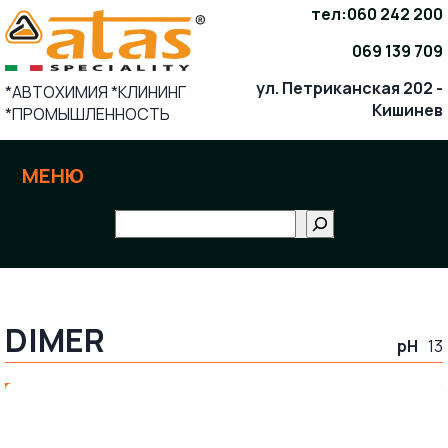
Skip
тел:
060 242 200
to
069 139 709
content
ул. Петриканская 202 -
*АВТОХИМИЯ *КЛИНИНГ
Кишинев
*ПРОМЫШЛЕННОСТЬ
МЕНЮ
Поиск
DIMER
pH
13