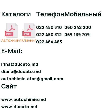
Каталоги
Телефон
Мобильный
022 450 310
060 242 200
022 450 312
069 139 709
Aвтохимия
Клининг
022 464 463
E-Mail:
irina@ducato.md
diana@ducato.md
autochimie.atas@gmail.com
Сайт
www.autochimie.md
www.ducato.md