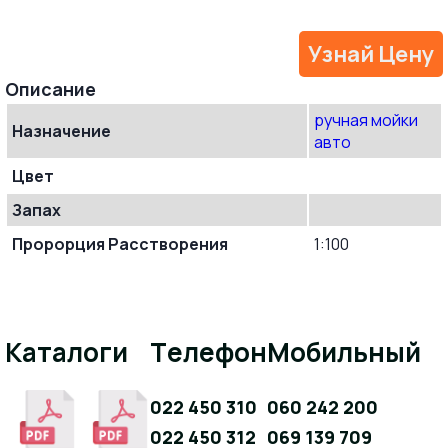
Узнай Цену
Oписание
ручная мойки
Назначение
авто
Цвет
Запах
Пророрция Расстворения
1:100
Каталоги
Телефон
Мобильный
022 450 310
060 242 200
022 450 312
069 139 709