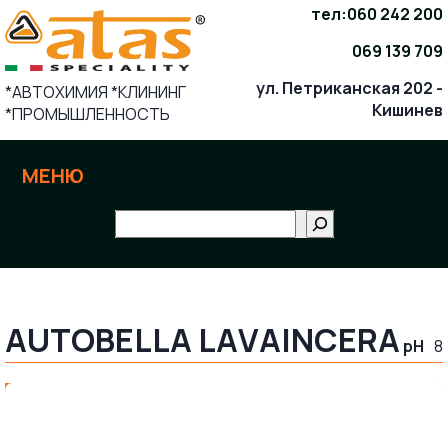
Skip
тел:
060 242 200
to
069 139 709
content
ул. Петриканская 202 -
*АВТОХИМИЯ *КЛИНИНГ
Кишинев
*ПРОМЫШЛЕННОСТЬ
МЕНЮ
Поиск
AUTOBELLA LAVAINCERA
pH
8